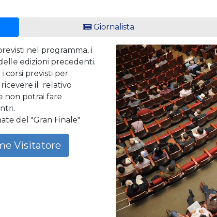
Giornalista
 previsti nel programma, i
 delle edizioni precedenti.
 corsi previsti per
icevere il relativo
 e non potrai fare
tri.
nate del "Gran Finale"
me Visitatore