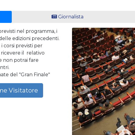
Giornalista
 previsti nel programma, i
 delle edizioni precedenti.
 corsi previsti per
icevere il relativo
 e non potrai fare
tri.
nate del "Gran Finale"
me Visitatore