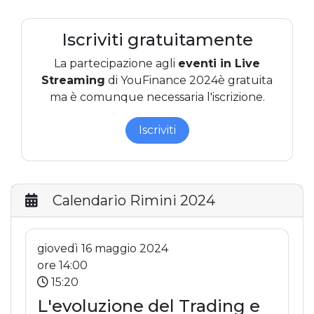
Dal 2017 è inoltre il responsabile del segmento Euronext
Growth Milan, il comparto di borsa dedicato alle piccole e
Iscriviti gratuitamente
medie aziende.
La partecipazione agli
eventi in Live
Con il programma Growth Italia, Class Cnbc dà voce agli
Streaming
di YouFinance 2024
è gratuita
imprenditori italiani che hanno scelto la borsa per far
ma è comunque necessaria l'iscrizione.
crescere le proprie aziende.
Iscriviti
Calendario Rimini 2024
giovedì 16 maggio 2024
ore 14:00
15:20
L'evoluzione del Trading e