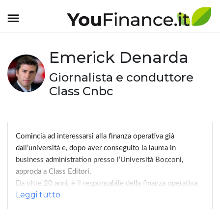
Emerick Denarda
Giornalista e conduttore
Class Cnbc
Comincia ad interessarsi alla finanza operativa già
dall’università e, dopo aver conseguito la laurea in
business administration presso l’Università Bocconi,
approda a Class Editori.
Da oltre 20 anni, è il responsabile della finanza operativa
del canale Class Cnbc, conducendo ogni mattina Trading
Room, il programma televisivo dedicato ai trader e a tutti
coloro che vogliono gestire i propri investimenti.