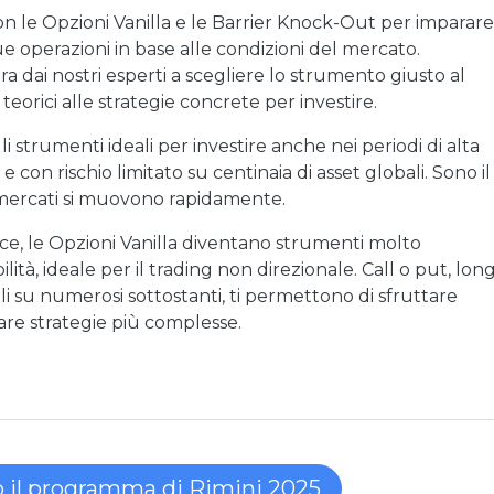
con le Opzioni Vanilla e le Barrier Knock-Out per imparare
e operazioni in base alle condizioni del mercato.
ra dai nostri esperti a scegliere lo strumento giusto al
teorici alle strategie concrete per investire.
 strumenti ideali per investire anche nei periodi di alta
 e con rischio limitato su centinaia di asset globali. Sono il
 mercati si muovono rapidamente.
sce, le Opzioni Vanilla diventano strumenti molto
bilità, ideale per il trading non direzionale. Call o put, lon
li su numerosi sottostanti, ti permettono di sfruttare
eare strategie più complesse.
o il programma di Rimini 2025