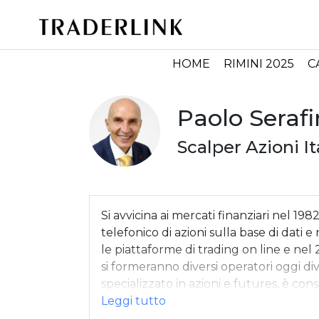
HOME
RIMINI 2025
C
Paolo Serafi
Scalper Azioni It
Si avvicina ai mercati finanziari nel 1982
telefonico di azioni sulla base di dati e
le piattaforme di trading on line e nel
si formeranno diversi operatori oggi di
specializzato in azioni e futures, è cons
metodologia “scalping”. Da anni parteci
classificato Top Trader di Borsa nel 20