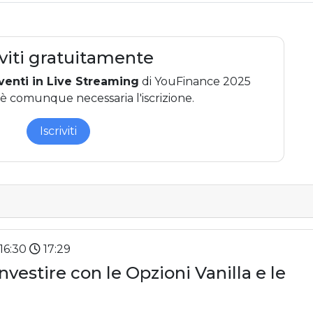
a esperto di mercati, si segnalano quella con Class CNBC,
el best seller “The Scalper”, "Il manuale del trader idiota" 
iviti gratuitamente
venti in Live Streaming
di YouFinance 2025
 è comunque necessaria l'iscrizione.
Iscriviti
16:30
17:29
investire con le Opzioni Vanilla e le