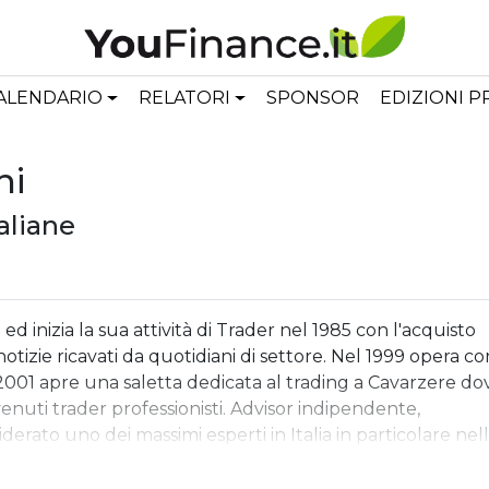
ALENDARIO
RELATORI
SPONSOR
EDIZIONI 
ni
aliane
 ed inizia la sua attività di Trader nel 1985 con l'acquisto
 notizie ricavati da quotidiani di settore. Nel 1999 opera co
 2001 apre una saletta dedicata al trading a Cavarzere do
venuti trader professionisti. Advisor indipendente,
iderato uno dei massimi esperti in Italia in particolare nel
pa con successo a diverse competizioni di trading - 1°
03. Fondatore del sito
www.topborsa.it
. Tra le altre