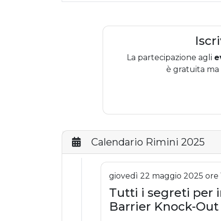
collaborazioni in qualità di opinionist
inoltre è autore, tra gli altri volumi, d
"L'ombra delle mani forti".
Iscr
La partecipazione agli
e
è gratuita ma
Calendario Rimini 2025
giovedì 22 maggio 2025 ore 
Tutti i segreti per 
Barrier Knock-Out