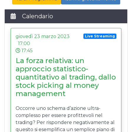
l’andamento degli strumenti finanziari, allo
scopo di prevederne le tendenze future. Essa si
Calendario
avvale anche del supporto di intelligenza
artificiale e neuroscienze.
SIAT si propone di promuovere la conoscenza
giovedì 23 marzo 2023
Live Streaming
dell’Analisi Tecnica per il suo corretto utilizzo
17:00
nella formulazione delle decisioni di
17:45
investimento
La forza relativa: un
divulgando e sviluppando la ricerca e la
approccio statistico-
formazione, attraverso l’organizzazione di
quantitativo al trading, dallo
seminari, eventi, convegni e di un Master
annuale; la premiazione di studenti,
stock picking al money
professionisti e appassionati; la
management
realizzazione di studi e papers da parte del
Comitato Scientifico e la redazione di
Occorre uno schema d’azione ultra-
SIATMag
complesso per essere profittevoli nel
favorendo la diffusione e l’aggiornamento
trading? Per rispondere negativamente al
delle conoscenze tra i soci
quesito si esemplifica un semplice piano di