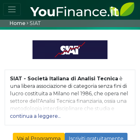
Home
SIAT
SIAT - Società Italiana di Analisi Tecnica
è
una libera associazione di categoria senza fini di
lucro costituita a Milano nel 1986, che opera nel
settore dell'Analisi Tecnica finanziaria, ossia una
metodologia interdisciplinare che studia e
modellizza, mediante l’analisi algoritmica,
statistica, quantitativa e grafica delle
informazioni fornite dal mercato (prezzi, volumi,
volatilità, open interest e sentiment),
Vai al Programma
Iscriviti gratuitamente