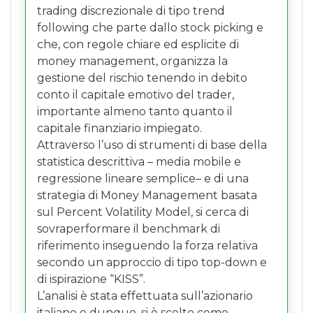
incoraggiando il raggiungimento di alti
trading discrezionale di tipo trend
livelli di professionalità dei suoi membri
following che parte dallo stock picking e
(analisti, gestori, trader, consulenti e
che, con regole chiare ed esplicite di
docenti universitari).
money management, organizza la
gestione del rischio tenendo in debito
SIAT è membro di IFTA, l’International
conto il capitale emotivo del trader,
Federation of Technical Analysts che raggruppa
importante almeno tanto quanto il
le istituzioni degli analisti tecnici finanziari di 22
capitale finanziario impiegato.
differenti nazioni.
Attraverso l’uso di strumenti di base della
statistica descrittiva – media mobile e
regressione lineare semplice– e di una
strategia di Money Management basata
sul Percent Volatility Model, si cerca di
sovraperformare il benchmark di
riferimento inseguendo la forza relativa
secondo un approccio di tipo top-down e
di ispirazione “KISS”.
L’analisi è stata effettuata sull’azionario
italiano e dunque, si è scelto come