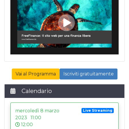
mercati
⁃
Gruppo Facebook di FreeFinance
:
unisciti a oltre 2mila investitori e fai domande
agli altri partecipanti del gruppo
App disponibili sull’
Apple Store
e sul
Google Play Store
Questo e molto altro su
FreeFinance.biz.
Vai al Programma
Iscriviti gratuitamente
Calendario
mercoledì 8 marzo
Live Streaming
2023 11:00
12:00