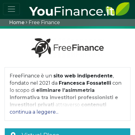
Home
Free Finance
FreeFinance è un
sito web indipendente
,
fondato nel 2021 da
Francesca Fossatelli
con
lo scopo di
eliminare l’asimmetria
informativa tra investitori professionisti e
investitori privati
attraverso
contenuti
formativi di alto livello COMPLETAMENTE
GRATUITI
.
I contenuti formativi di FreeFinance sono di
diverse tipologie e vengono pubblicati sia sul