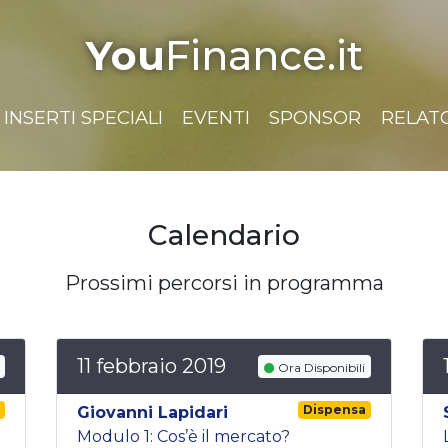
You
Finance.it
INSERTI SPECIALI
EVENTI
SPONSOR
RELAT
Calendario
Prossimi percorsi in programma
11 febbraio 2019
Ora Disponibili
a
Dispensa
Giovanni Lapidari
Modulo 1: Cos’è il mercato?