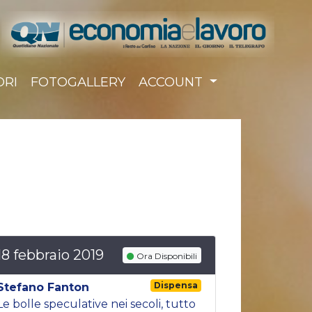
ORI
FOTOGALLERY
ACCOUNT
18 febbraio 2019
Ora Disponibili
Dispensa
Stefano Fanton
Le bolle speculative nei secoli, tutto