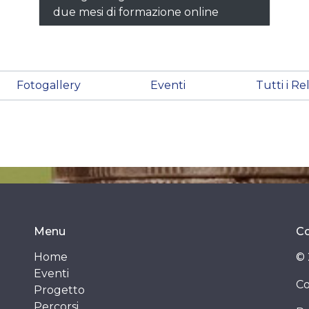
due mesi di formazione online
Fotogallery
Eventi
Tutti i Re
Menu
Co
Home
© 
Eventi
Co
Progetto
Percorsi