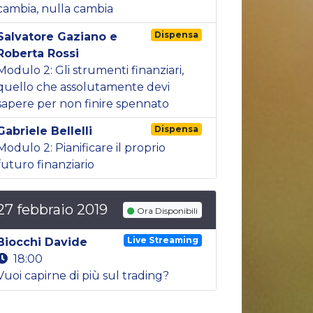
cambia, nulla cambia
Dispensa
Salvatore Gaziano e
Roberta Rossi
Modulo 2: Gli strumenti finanziari,
quello che assolutamente devi
sapere per non finire spennato
Dispensa
Gabriele Bellelli
Modulo 2: Pianificare il proprio
futuro finanziario
27 febbraio 2019
Ora Disponibili
Live Streaming
Biocchi Davide
18:00
Vuoi capirne di più sul trading?